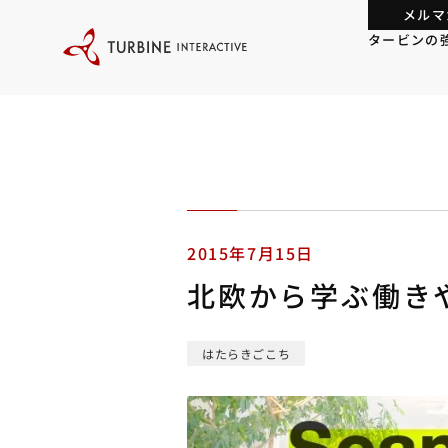
本
メルマ
文
に
タービンの
ス
キ
ッ
プ
す
る
2015年7月15日
北欧から学ぶ働き
はたらきごこち