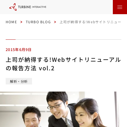
本
文
に
ス
キ
ッ
HOME
TURBO BLOG
上司が納得する!Webサイトリニューアルの
プ
す
る
2015年6月9日
上司が納得する!Webサイトリニューアル
の報告方法 vol.2
解析・分析