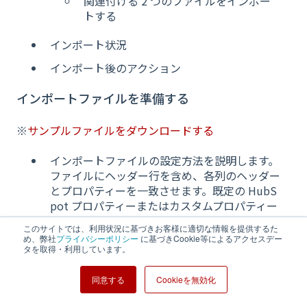
関連付ける 2 つのファイルをインポー
トする
インポート状況
インポート後のアクション
インポートファイルを準備する
※
サンプルファイルをダウンロードする
インポートファイルの設定方法を説明します。
ファイルにヘッダー行を含め、各列のヘッダー
とプロパティーを一致させます。既定の HubS
pot プロパティーまたはカスタムプロパティー
の値を含めることができます。
このサイトでは、利用状況に基づきお客様に適切な情報を提供するた
め、弊社
プライバシーポリシー
に基づきCookie等によるアクセスデー
タを取得・利用しています。
既存のオブジェクトの新しい情報を含む CSV
同意する
Cookieを無効化
をアップロードすると、 インポートした新しい