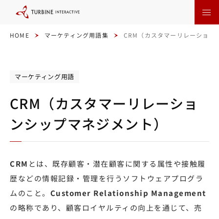
本
文
に
ス
キ
HOME
マーケティング用語集
CRM（カスタマーリレーション
ッ
プ
す
る
マーケティング用語
CRM（カスタマーリレーショ
ンシップマネジメント）
CRM
とは、既存顧客・潜在顧客に関する属性や接触履
歴などの情報記録・管理を行うソフトウェアプログラ
ムのこと。
Customer Relationship Management
の略称であり、顧客ロイヤルティの向上を通じて、売