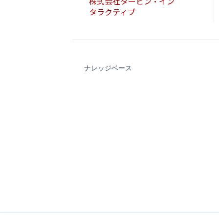
株式会社タービン・イン
報を取り込んで、社内で共
タラクティブ
有する
ノウハウ編
実践2：顧客情報の属性で
リストを作成する
HubSpot操作方法編
ナレッジベース
実践3：顧客に対してE
メールを送る
実践4：フォームを作成す
る
実践5：顧客とコミュニ
ケーションをとる
実践6：顧客に対するチー
ムの対応状況・生産性を確
認する
番外編：レポートダウン