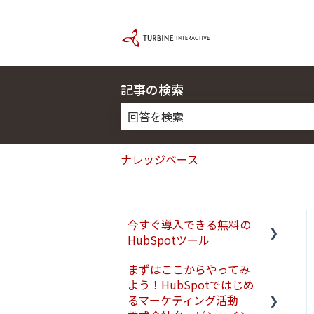
記事の検索
検索フィールドが空なので、候補はあ
ナレッジベース
今すぐ導入できる無料の
HubSpotツール
まずはここからやってみ
実践前に：基本的なアカウ
よう！HubSpotではじめ
ント情報の設定
るマーケティング活動
実践1：名刺などの顧客情