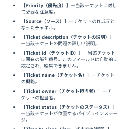
［Priority（優先度）］
―当該チケットに対し
て必要な注意度。
［Source（ソース）］
―チケットの作成元と
なったチャネル。
［Ticket description（チケットの説明）］
―当該チケットの問題の詳しい説明。
［Ticket id（チケットID）］
―当該チケット
に固有の識別番号。このフィールドは自動的に
設定され、編集できません。
［Ticket name（チケット名）］
―チケット
の概略。
［Ticket owner（チケット担当者）］
―チ
ケットの担当者。
［Ticket status（チケットのステータス）］
―当該チケットが位置するパイプラインステー
ジ。
［Time to close（クローズまでの時間）］
―